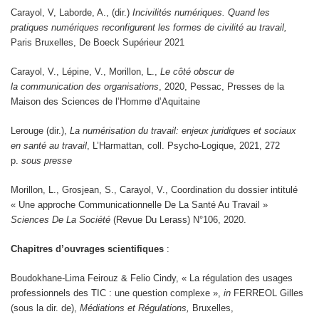
Carayol, V, Laborde, A., (dir.)
Incivilités numériques. Quand les
pratiques numériques reconfigurent les formes de civilité au travail,
Paris Bruxelles, De Boeck Supérieur 2021
Carayol, V., Lépine, V., Morillon, L.,
Le côté obscur de
la communication des organisations
, 2020, Pessac, Presses de la
Maison des Sciences de l’Homme d’Aquitaine
Lerouge (dir.),
La numérisation du travail: enjeux juridiques et sociaux
en santé au travail
, L’Harmattan, coll. Psycho-Logique, 2021, 272
p.
sous presse
Morillon, L., Grosjean, S., Carayol, V., Coordination du dossier intitulé
« Une approche Communicationnelle De La Santé Au Travail »
Sciences De La Société
(Revue Du Lerass) N°106, 2020.
Chapitres d’ouvrages scientifiques
:
Boudokhane-Lima Feirouz & Felio Cindy, « La régulation des usages
professionnels des TIC : une question complexe »,
in
FERREOL Gilles
(sous la dir. de),
Médiations et Régulations,
Bruxelles,