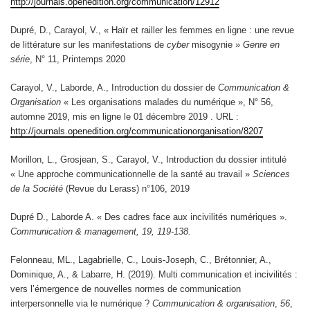
http://journals.openedition.org/communication/12912
Dupré, D., Carayol, V., « Haïr et railler les femmes en ligne : une revue
de littérature sur les manifestations de
cyber
misogynie »
Genre en
série
, N° 11, Printemps 2020
Carayol, V., Laborde, A., Introduction du dossier de
Communication &
Organisation
« Les organisations malades du numérique », N° 56,
automne 2019, mis en ligne le 01 décembre 2019 . URL :
http://journals.openedition.org/communicationorganisation/8207
Morillon, L., Grosjean, S., Carayol, V., Introduction du dossier intitulé
« Une approche communicationnelle de la santé au travail »
Sciences
de la Société
(Revue du Lerass) n°106, 2019
Dupré D., Laborde A. « Des cadres face aux incivilités numériques ».
Communication & management, 19, 119-138.
Felonneau, ML., Lagabrielle, C., Louis-Joseph, C., Brétonnier, A.,
Dominique, A., & Labarre, H. (2019). Multi communication et incivilités :
vers l’émergence de nouvelles normes de communication
interpersonnelle via le numérique ?
Communication & organisation
,
56
,