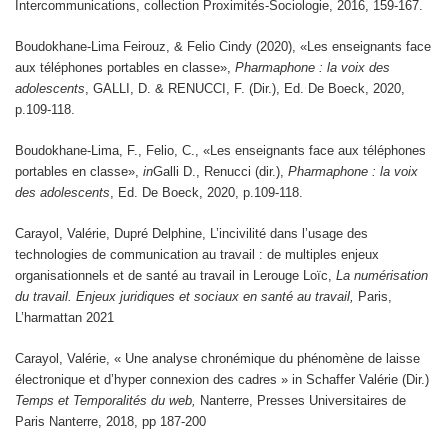
Intercommunications, collection Proximités-Sociologie, 2016, 159-167.
Boudokhane-Lima Feirouz, & Felio Cindy (2020), «Les enseignants face
aux téléphones portables en classe»,
Pharmaphone : la voix des
adolescents
, GALLI, D. & RENUCCI, F. (Dir.), Ed. De Boeck, 2020,
p.109-118.
Boudokhane-Lima, F., Felio, C., «Les enseignants face aux téléphones
portables en classe»,
in
Galli D., Renucci (dir.),
Pharmaphone : la voix
des adolescents
, Ed. De Boeck, 2020, p.109-118.
Carayol, Valérie, Dupré Delphine, L’incivilité dans l’usage des
technologies de communication au travail : de multiples enjeux
organisationnels et de santé au travail in Lerouge Loïc,
La numérisation
du travail. Enjeux juridiques et sociaux en santé au travail,
Paris,
L’harmattan 2021
Carayol, Valérie, « Une analyse chronémique du phénomène de laisse
électronique et d’hyper connexion des cadres » in Schaffer Valérie (Dir.)
Temps et Temporalités du web,
Nanterre, Presses Universitaires de
Paris Nanterre, 2018, pp 187-200