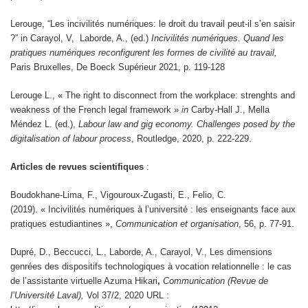
Lerouge, “Les incivilités numériques: le droit du travail peut-il s’en saisir
?” in Carayol, V, Laborde, A., (ed.)
Incivilités numériques. Quand les
pratiques numériques reconfigurent les formes de civilité au travail,
Paris Bruxelles, De Boeck Supérieur 2021, p. 119-128
Lerouge L., « The right to disconnect from the workplace: strenghts and
weakness of the French legal framework »
in
Carby-Hall J., Mella
Méndez L. (ed.),
Labour law and gig economy. Challenges posed by the
digitalisation of labour process
, Routledge, 2020, p. 222-229.
Articles de revues scientifiques
:
Boudokhane-Lima, F., Vigouroux-Zugasti, E., Felio, C.
(2019). « Incivilités numériques à l’université : les enseignants face aux
pratiques estudiantines »,
Communication et organisation
, 56, p. 77-91.
Dupré, D., Beccucci, L., Laborde, A., Carayol, V., Les dimensions
genrées des dispositifs technologiques à vocation relationnelle : le cas
de l’assistante virtuelle Azuma Hikari
,
Communication (Revue de
l’Université Laval),
Vol 37/2, 2020 URL :