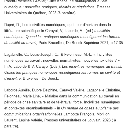
Parent-Rocheleau Xavier, Ollier Ariane,
Le management à l’ère
numérique : nouvelles pratiques, réalités et régulations
,
Presses
Universitaires du Québec, 2023 (à paraître)
Dupré, D., Les incivilités numériques, quel tour d’horizon dans la
littérature scientifique In Carayol, V, Laborde, A., (ed.)
Incivilités
numériques. Quand les pratiques numériques reconfigurent les formes
de civilité au travail,
Paris Bruxelles, De Boeck Supérieur 2021, p.17-35
Lagabrielle, C., Louis-Joseph, C., & Felonneau, M.-L. « Incivilités
numériques au travail : nouvelles normativités, nouvelles toxicités ? »
In A. Laborde & V. Carayol (Eds.).
Les incivilités numériques au travail.
Quand les pratiques numériques reconfigurent les formes de civilité et
d’incivilité
. Bruxelles : De Boeck.
Laborde Aurélie, Dupré Delphine, Carayol Valérie, Lagabrielle Christine,
Felonneau Marie Line, « Malaise dans la communication au travail en
période de crise sanitaire et de télétravail forcé. Incivilités numériques
et contextes organisationnels » in
Un monde de crises au prisme des
communications organisationnelles
Lambotte François, Morillon
Laurent, Lepine Valérie, Presses universitaires de Louvain, 2023 ( à
paraître).