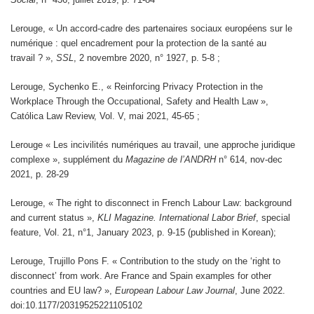
Lerouge, « Un accord-cadre des partenaires sociaux européens sur le
numérique : quel encadrement pour la protection de la santé au
travail ? »,
SSL
, 2 novembre 2020, n° 1927, p. 5-8 ;
Lerouge, Sychenko E., « Reinforcing Privacy Protection in the
Workplace Through the Occupational, Safety and Health Law »,
Católica Law Review, Vol. V, mai 2021, 45-65 ;
Lerouge « Les incivilités numériques au travail, une approche juridique
complexe », supplément du
Magazine de l’ANDRH
n° 614, nov-dec
2021, p. 28-29
Lerouge, « The right to disconnect in French Labour Law: background
and current status »,
KLI Magazine.
International Labor Brief
, special
feature, Vol. 21, n°1, January 2023, p. 9-15 (published in Korean);
Lerouge, Trujillo Pons F. « Contribution to the study on the ‘right to
disconnect’ from work. Are France and Spain examples for other
countries and EU law? »,
European Labour Law Journal
, June 2022.
doi:10.1177/20319525221105102